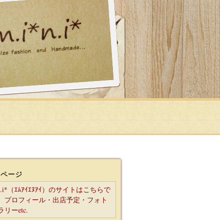
ムページ
*n.i*（ｴﾑｱｲｴﾇｱｲ）のサイトはこちらで
 プロフィール・出店予定・フォト
リーetc.