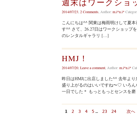
週末はワークショ
2014/07/23
,
2 Comments
,
Author:
m.i*n.i*
Categor
こんにちは^^ 関東は梅雨明けして夏
す^^ さて、26.27日はワークショップを
のレンタルギャラリ […]
HMJ！
2014/07/20
,
Leave a comment
,
Author:
m.i*n.i*
Cat
昨日はHMJに出店しました^^ 去年
盛り上がるのはいいですね〜♡ いろん
一日でした＊ もっともっとセンスを磨 [
1
2
3
4
5
…
23
24
次へ 