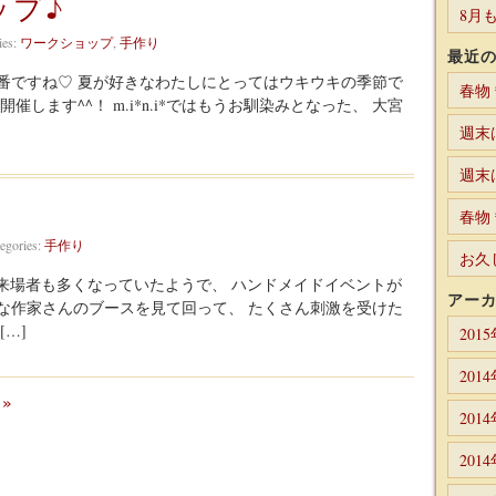
ップ♪
8月
ies:
ワークショップ
,
手作り
最近
本番ですね♡ 夏が好きなわたしにとってはウキウキの季節で
春物
開催します^^！ m.i*n.i*ではもうお馴染みとなった、 大宮
週末
週末
春物
egories:
手作り
お久
より来場者も多くなっていたようで、 ハンドメイドイベントが
アー
な作家さんのブースを見て回って、 たくさん刺激を受けた
…]
201
201
»
201
201