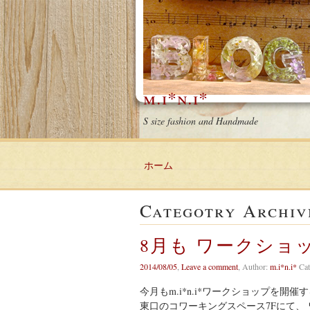
m.i*n.i*
S size fashion and Handmade
ホーム
Categotry Archiv
8月も ワークショ
2014/08/05
,
Leave a comment
,
Author:
m.i*n.i*
Cat
今月もm.i*n.i*ワークショップを開催す
東口のコワーキングスペース7Fにて、