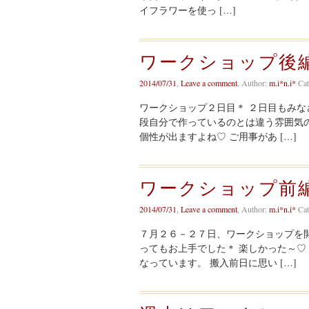
イフラワーを使っ […]
ワークショップ後
2014/07/31
,
Leave a comment
,
Author:
m.i*n.i*
Cat
ワークショップ２日目＊ ２日目もみな
段自分で作っているのとは違う雰囲気のも
個性が出ますよね♡ ご用事があ […]
ワークショップ前
2014/07/31
,
Leave a comment
,
Author:
m.i*n.i*
Cat
７月２６－２７日、ワークショップを開催
ってもお上手でした＊ 楽しかった～♡
なっています。 搬入前日に思い […]