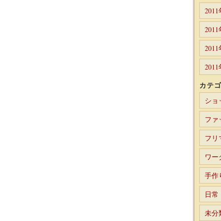
201
201
201
201
カテ
ショ
ファ
フリ
ワー
手作
日常
未分