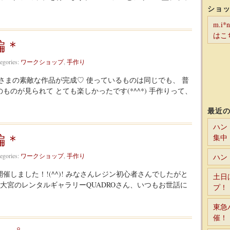
ショ
m.i
はこ
編＊
egories:
ワークショップ
,
手作り
さまの素敵な作品が完成♡ 使っているものは同じでも、 普
のが見られて とても楽しかったです(*^^*) 手作りって、
最近
ハン
編＊
集中
egories:
ワークショップ
,
手作り
ハン
しました！!(^^)! みなさんレジン初心者さんでしたがと
土日
 大宮のレンタルギャラリーQUADROさん、いつもお世話に
プ！
東急
催！