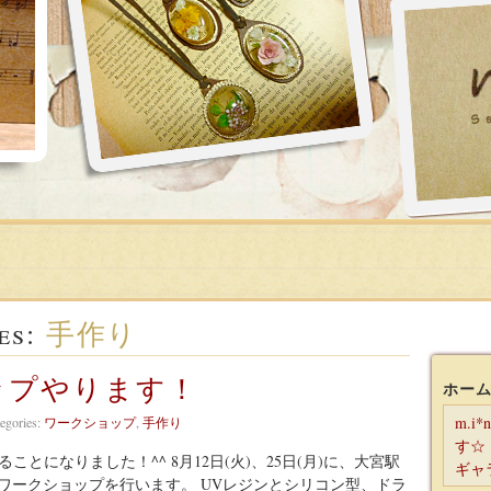
es:
手作り
ップやります！
ホー
m.i
egories:
ワークショップ
,
手作り
す☆
ることになりました！^^ 8月12日(火)、25日(月)に、大宮駅
ギャラ
 ワークショップを行います。 UVレジンとシリコン型、ドラ