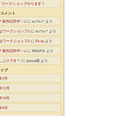
も ワークショップやります！
のコメント
＊新作試作中～♪
に
m.i*n.i*
より
はワークショップ♪
に
m.i*n.i*
より
はワークショップ♪
に
Fu-na
より
＊新作試作中～♪
に
MOANA
より
しぶりです＊
に
ayuusa様
より
カイブ
5年3月
4年12月
4年10月
4年8月