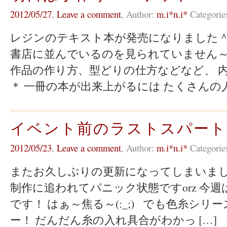
2012/05/27
,
Leave a comment
,
Author:
m.i*n.i*
Categorie
レジンのテキスト本が発売になりました＾
書店に並んでいるのを見られていません～
作品の作り方、型どりの仕方などなど、 
＊ 一冊の本が出来上がるには たくさんの人
イベント前のラストスパート
2012/05/23
,
Leave a comment
,
Author:
m.i*n.i*
Categorie
またお久しぶりの更新になってしまいました～
制作に追われてパニック状態ですorz 今
です！ はぁ～焦る～(:_;) でも色糸シリ
ー！ だんだん糸の入れ具合がわかっ […]