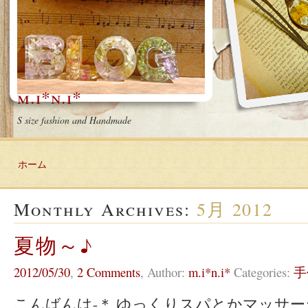
m.i*n.i*
S size fashion and Handmade
ホーム
Monthly Archives:
5月 2012
夏物～♪
2012/05/30
,
2 Comments
,
Author:
m.i*n.i*
Categories:
手
こんばんは-＊ ゆっくりスパとかマッサ