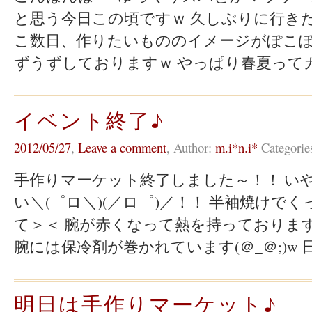
と思う今日この頃ですｗ 久しぶりに行きたい
こ数日、作りたいもののイメージがぽこぽ
ずうずしておりますｗ やっぱり春夏ってカラ
イベント終了♪
2012/05/27
,
Leave a comment
,
Author:
m.i*n.i*
Categorie
手作りマーケット終了しました～！！ い
い＼(゜ロ＼)(／ロ゜)／！！ 半袖焼けで
て＞＜ 腕が赤くなって熱を持っております
腕には保冷剤が巻かれています(＠_＠;)w 日 
明日は手作りマーケット♪