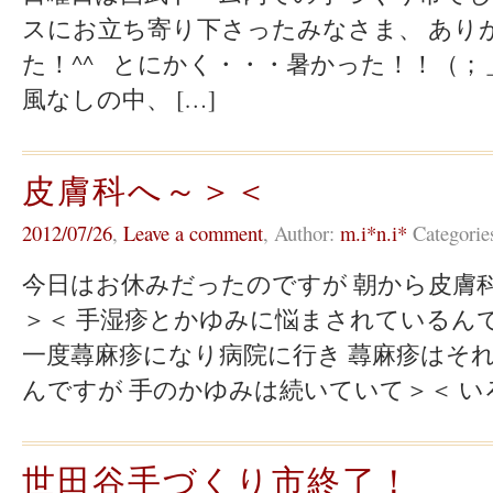
スにお立ち寄り下さったみなさま、 あり
た！^^ とにかく・・・暑かった！！（；
風なしの中、 […]
皮膚科へ～＞＜
2012/07/26
,
Leave a comment
,
Author:
m.i*n.i*
Categorie
今日はお休みだったのですが 朝から皮膚
＞＜ 手湿疹とかゆみに悩まされているんです
一度蕁麻疹になり病院に行き 蕁麻疹はそ
んですが 手のかゆみは続いていて＞＜ いろ
世田谷手づくり市終了！