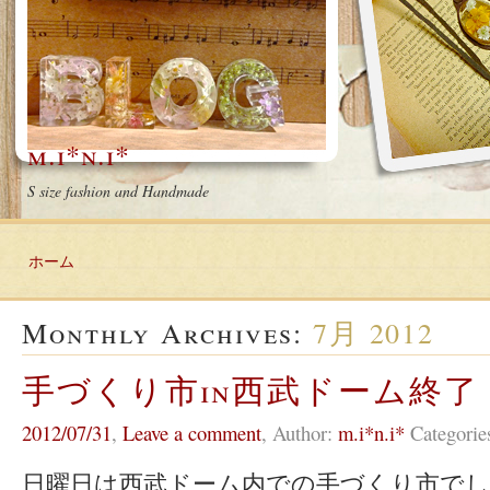
m.i*n.i*
S size fashion and Handmade
ホーム
Monthly Archives:
7月 2012
手づくり市in西武ドーム終了
2012/07/31
,
Leave a comment
,
Author:
m.i*n.i*
Categorie
日曜日は西武ドーム内での手づくり市でした＊ 